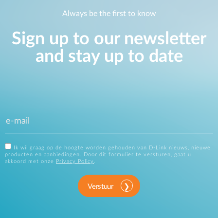
Always be the first to know
Sign up to our newsletter
and stay up to date
Ik wil graag op de hoogte worden gehouden van D-Link nieuws, nieuwe
producten en aanbiedingen. Door dit formulier te versturen, gaat u
akkoord met onze
Privacy Policy
.
Verstuur