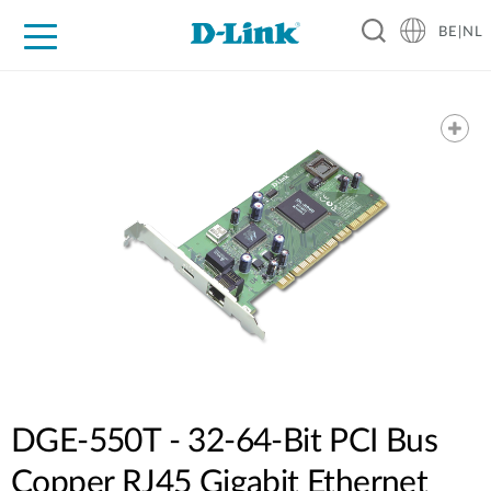
BE|NL
Voor Thuis
Business
Industrial
Support
Resources
Partners
DGE-550T - 32-64-Bit PCI Bus
Copper RJ45 Gigabit Ethernet