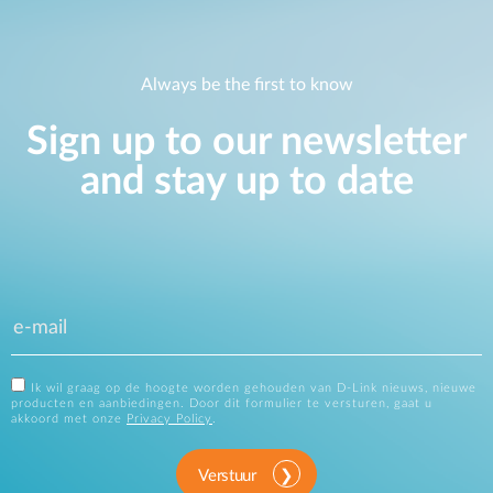
Always be the first to know
Sign up to our newsletter
and stay up to date
Ik wil graag op de hoogte worden gehouden van D-Link nieuws, nieuwe
producten en aanbiedingen. Door dit formulier te versturen, gaat u
akkoord met onze
Privacy Policy
.
Verstuur