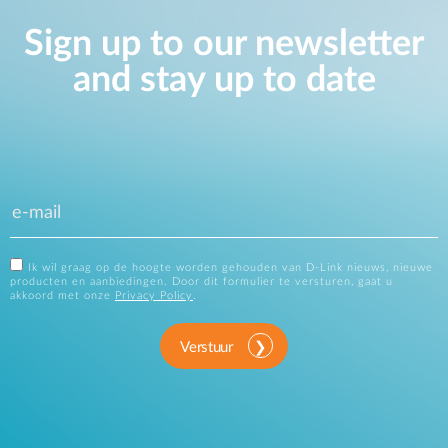
Sign up to our newsletter
and stay up to date
Ik wil graag op de hoogte worden gehouden van D-Link nieuws, nieuwe
producten en aanbiedingen. Door dit formulier te versturen, gaat u
akkoord met onze
Privacy Policy
.
Verstuur