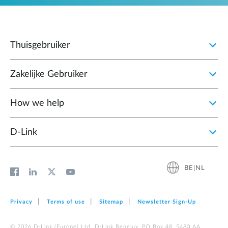
Thuisgebruiker
Zakelijke Gebruiker
How we help
D‑Link
BE|NL
Privacy
Terms of use
Sitemap
Newsletter Sign‑Up
© 2026 D‑Link (Europe) Ltd. D-Link Benelux, PO Box 48, 5480 AA