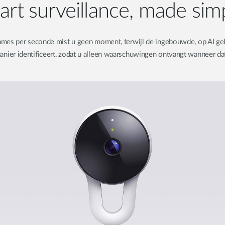
rt surveillance, made sim
rames per seconde mist u geen moment, terwijl de ingebouwde, op AI 
nier identificeert, zodat u alleen waarschuwingen ontvangt wanneer dat