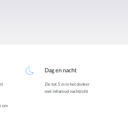
Dag en nacht
et
Zie tot 5 m in het donker
met infrarood nachtzicht
n om
.