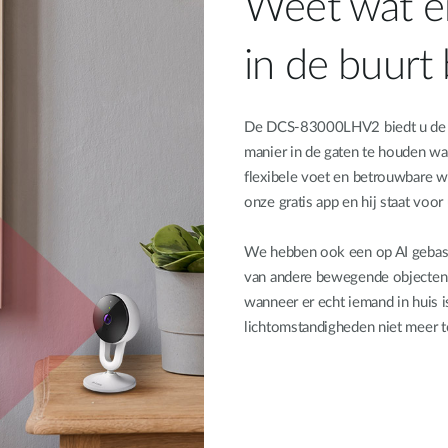
Weet wat er
in de buurt 
De DCS‑83000LHV2 biedt u de mo
manier in de gaten te houden wa
flexibele voet en betrouwbare wi
onze gratis app en hij staat voo
We hebben ook een op AI geba
van andere bewegende objecten 
wanneer er echt iemand in huis i
lichtomstandigheden niet meer t