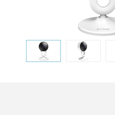
Unmanaged
Switches
PoE
Switches
Accessoires
Management
Waar te
Koop
Cloud
Mediaconverters
Network
Management
Active
Fibers
Network
Controllers
Direct
Attach
Cables
PoE
Adapters