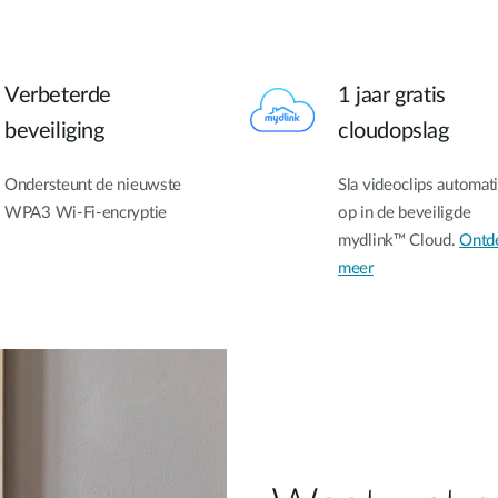
Verbeterde
1 jaar gratis
beveiliging
cloudopslag
Ondersteunt de nieuwste
Sla videoclips automat
WPA3 Wi-Fi-encryptie
op in de beveiligde
mydlink™ Cloud.
Ontd
meer