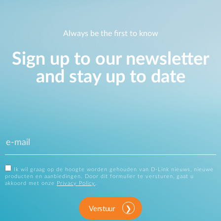
Always be the first to know
Sign up to our newsletter
and stay up to date
Ik wil graag op de hoogte worden gehouden van D-Link nieuws, nieuwe
producten en aanbiedingen. Door dit formulier te versturen, gaat u
akkoord met onze
Privacy Policy
.
Verstuur