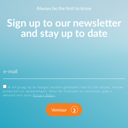
Always be the first to know
Sign up to our newsletter
and stay up to date
Ik wil graag op de hoogte worden gehouden van D-Link nieuws, nieuwe
producten en aanbiedingen. Door dit formulier te versturen, gaat u
akkoord met onze
Privacy Policy
.
Verstuur