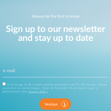
Always be the first to know
Sign up to our newsletter
and stay up to date
Ik wil graag op de hoogte worden gehouden van D-Link nieuws, nieuwe
producten en aanbiedingen. Door dit formulier te versturen, gaat u
akkoord met onze
Privacy Policy
.
Verstuur