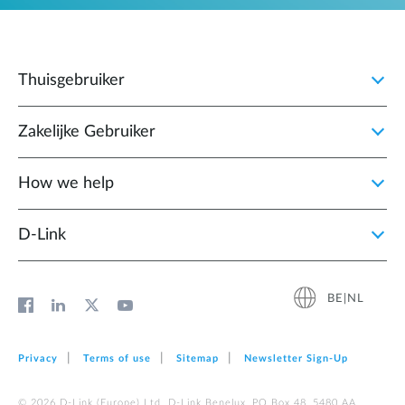
Thuisgebruiker
Zakelijke Gebruiker
How we help
D‑Link
BE|NL
Privacy
Terms of use
Sitemap
Newsletter Sign‑Up
© 2026 D‑Link (Europe) Ltd. D-Link Benelux, PO Box 48, 5480 AA