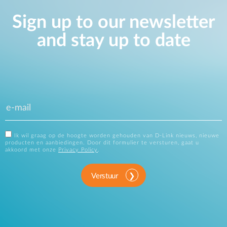
Sign up to our newsletter
and stay up to date
Ik wil graag op de hoogte worden gehouden van D-Link nieuws, nieuwe
producten en aanbiedingen. Door dit formulier te versturen, gaat u
akkoord met onze
Privacy Policy
.
Verstuur