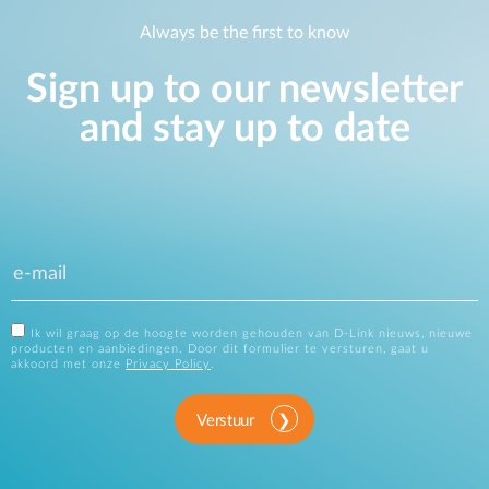
Always be the first to know
Sign up to our newsletter
and stay up to date
Ik wil graag op de hoogte worden gehouden van D-Link nieuws, nieuwe
producten en aanbiedingen. Door dit formulier te versturen, gaat u
akkoord met onze
Privacy Policy
.
Verstuur