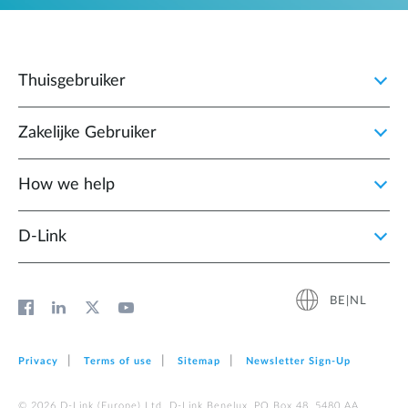
Thuisgebruiker
Zakelijke Gebruiker
How we help
D‑Link
BE|NL
Privacy
Terms of use
Sitemap
Newsletter Sign‑Up
© 2026 D‑Link (Europe) Ltd. D-Link Benelux, PO Box 48, 5480 AA