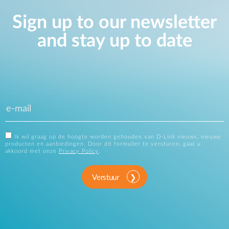
Sign up to our newsletter
and stay up to date
Ik wil graag op de hoogte worden gehouden van D-Link nieuws, nieuwe
producten en aanbiedingen. Door dit formulier te versturen, gaat u
akkoord met onze
Privacy Policy
.
Verstuur