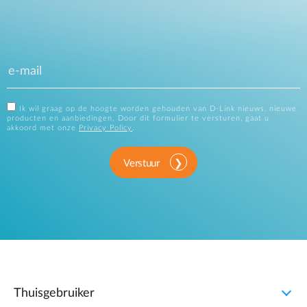
Ik wil graag op de hoogte worden gehouden van D-Link nieuws, nieuwe
producten en aanbiedingen. Door dit formulier te versturen, gaat u
akkoord met onze
Privacy Policy
.
Verstuur
Thuisgebruiker