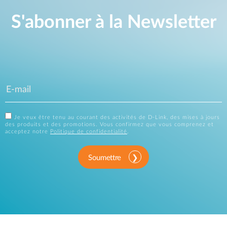
S'abonner à la Newsletter
Je veux être tenu au courant des activités de D-Link, des mises à jours
des produits et des promotions. Vous confirmez que vous comprenez et
acceptez notre
Politique de confidentialité
.
Soumettre