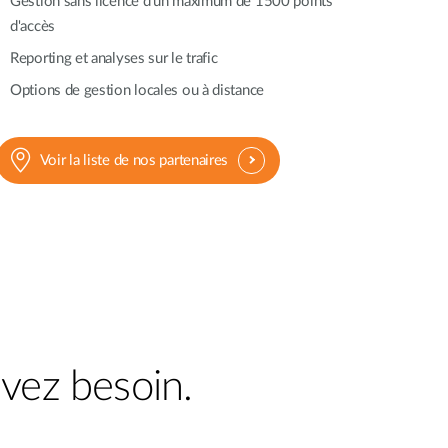
Gestion sans licence d'un maximum de 1500 points
Surveillance
urbaine
d'accès
Reporting et analyses sur le trafic
Automatisation
des
Options de gestion locales ou à distance
bâtiments
Mât
intelligent
Voir la liste de nos partenaires
avez besoin.