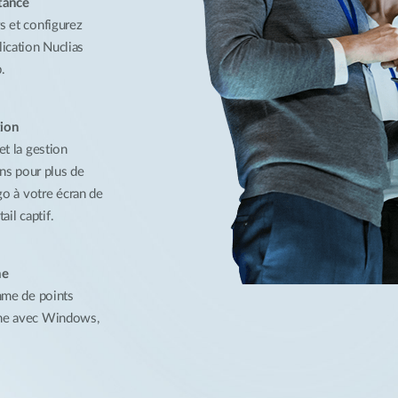
stance
rs et configurez
plication Nuclias
.
tion
 et la gestion
ns pour plus de
go à votre écran de
ail captif.
me
mme de points
onne avec Windows,