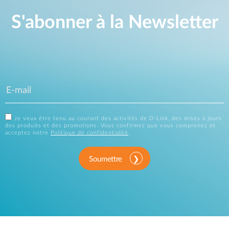
S'abonner à la Newsletter
Je veux être tenu au courant des activités de D-Link, des mises à jours
des produits et des promotions. Vous confirmez que vous comprenez et
acceptez notre
Politique de confidentialité
.
Soumettre