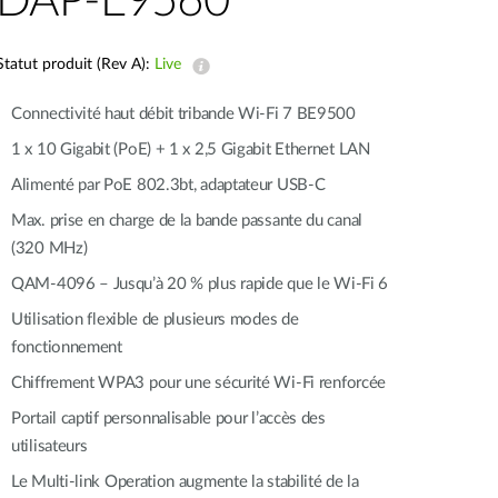
DAP-E9560
Surveillance
urbaine
Statut produit (Rev A):
Live
Automatisation
des
Connectivité haut débit tribande Wi-Fi 7 BE9500
bâtiments
Mât
1 x 10 Gigabit (PoE) + 1 x 2,5 Gigabit Ethernet LAN
intelligent
Alimenté par PoE 802.3bt, adaptateur USB-C
Max. prise en charge de la bande passante du canal
(320 MHz)
QAM-4096 – Jusqu’à 20 % plus rapide que le Wi-Fi 6
Utilisation flexible de plusieurs modes de
fonctionnement
Chiffrement WPA3 pour une sécurité Wi-Fi renforcée
Portail captif personnalisable pour l’accès des
utilisateurs
Le Multi-link Operation augmente la stabilité de la