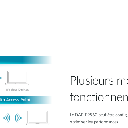
Plusieurs m
fonctionne
Le DAP-E9560 peut être configu
optimiser les performances.