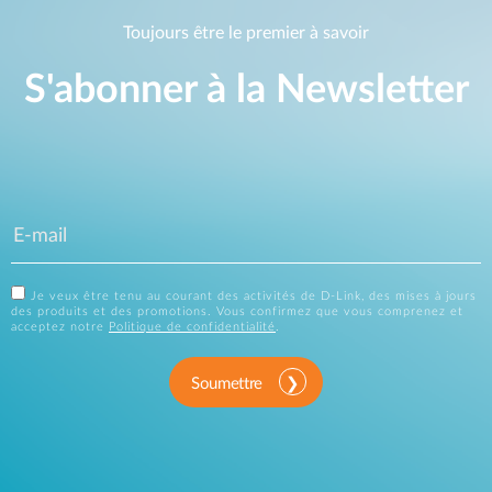
Toujours être le premier à savoir
S'abonner à la Newsletter
Je veux être tenu au courant des activités de D-Link, des mises à jours
des produits et des promotions. Vous confirmez que vous comprenez et
acceptez notre
Politique de confidentialité
.
Soumettre