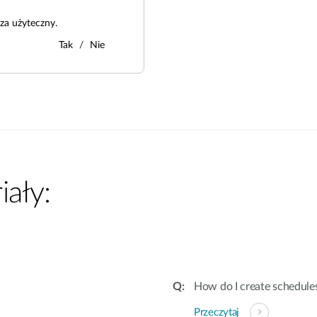
za użyteczny.
Tak
Nie
ały:
How do I create schedules
Przeczytaj