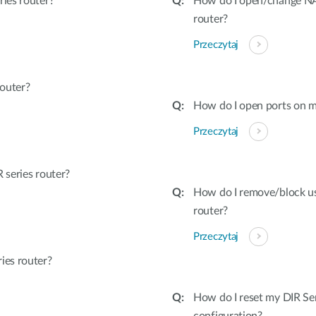
ies router?
How do I open/change NAT
router?
Przeczytaj
outer?
How do I open ports on m
Przeczytaj
series router?
How do I remove/block u
router?
Przeczytaj
ies router?
How do I reset my DIR Ser