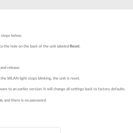
Łączność w
pojazdach
e steps below.
nto the hole on the back of the unit labeled
Reset
.
and release.
the WLAN light stops blinking, the unit is reset.
re to an earlier version. It will change all settings back to factory defaults.
in
, and there is no password.