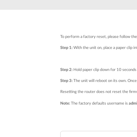
Przełączniki
niezarządzalne
Przełączniki
PoE
To perform a factory reset, please follow th
Akcesoria
Zarządzanie
Gdzie kupić
Step 1:
With the unit on, place a paper clip i
Media
Chmurowe
konwertery
systemy
zarządzania
Step 2:
Hold paper clip down for 10 seconds 
Moduły
światłowodowe
Kontrolery
Step 3:
sieciowe
The unit will reboot on its own. Once 
Kable DAC
Resetting the router does not reset the firmwa
Adaptery
PoE
Note:
The factory defaults username is
adm