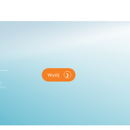
Wyślij
D-
iesz