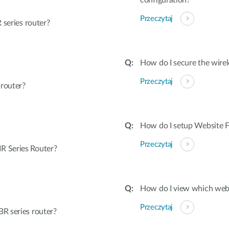
configuration?
Przeczytaj
 series router?
How do I secure the wirel
Przeczytaj
 router?
How do I setup Website Fi
Przeczytaj
R Series Router?
How do I view which webs
Przeczytaj
R series router?