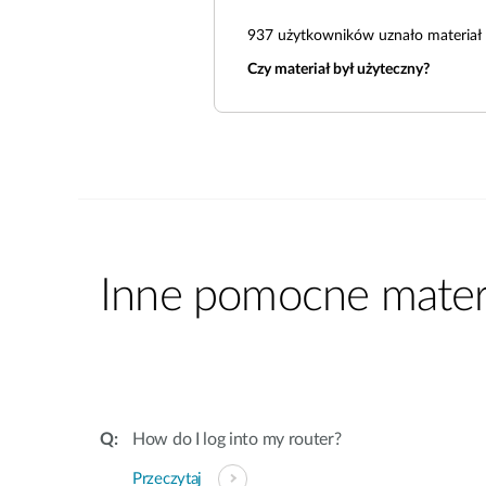
937
użytkowników uznało materiał 
Czy materiał był użyteczny?
Inne pomocne materi
How do I log into my router?
Przeczytaj