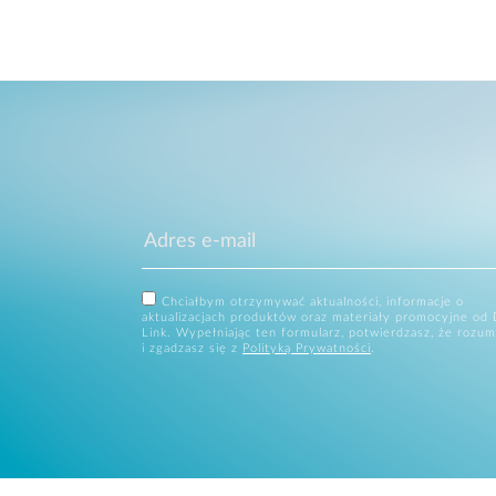
Chciałbym otrzymywać aktualności, informacje o
aktualizacjach produktów oraz materiały promocyjne od 
Link. Wypełniając ten formularz, potwierdzasz, że rozum
i zgadzasz się z
Polityką Prywatności
.