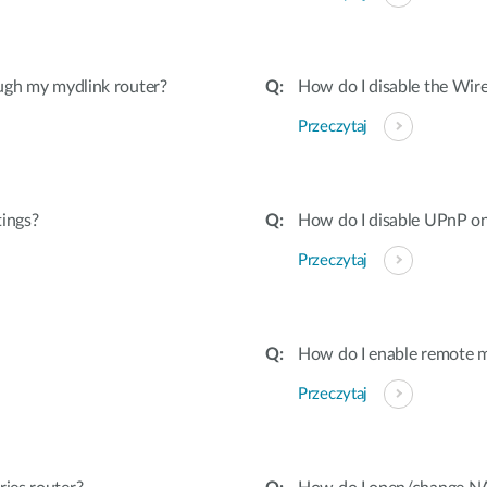
ugh my mydlink router?
How do I disable the Wire
Przeczytaj
tings?
How do I disable UPnP on
Przeczytaj
How do I enable remote 
Przeczytaj