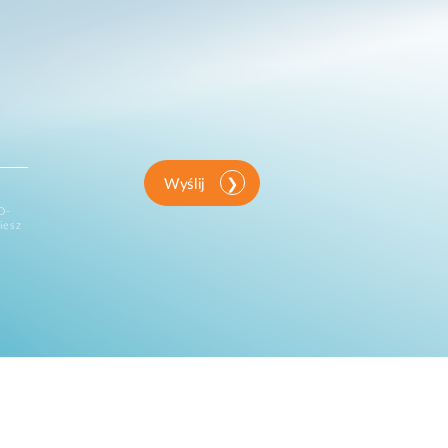
Wyślij
D-
iesz