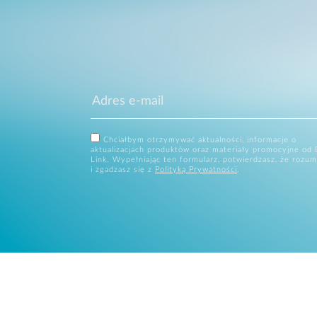
Chciałbym otrzymywać aktualności, informacje o
aktualizacjach produktów oraz materiały promocyjne od 
Link. Wypełniając ten formularz, potwierdzasz, że rozum
i zgadzasz się z
Polityką Prywatności
.