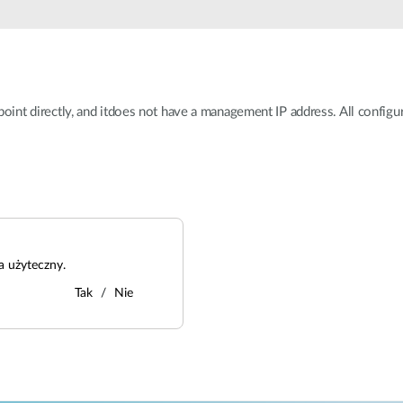
Łączność w
pojazdach
ss point directly, and itdoes not have a management IP address. All confi
a użyteczny.
Tak
Nie