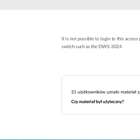
Przełączniki
niezarządzalne
Przełączniki
PoE
It is not possible to login to this acce
Akcesoria
Zarządzanie
Gdzie kupić
switch such as the DWS-3024.
Media
Chmurowe
konwertery
systemy
zarządzania
Moduły
światłowodowe
Kontrolery
sieciowe
Kable DAC
21
użytkowników uznało materiał z
Adaptery
PoE
Czy materiał był użyteczny?