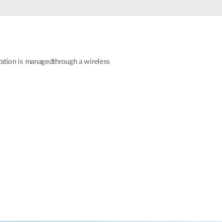
Monitoring
miejski
Automatyzacja
budynków
Inteligentne
guration is managedthrough a wireless
słupy
miejskie