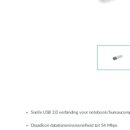
Unmanaged
Switches
PoE
Switches
Snelle USB 2,0 verbinding voor notebook/bureaucom
Draadloze datatransmissiesnelheid tot 54 Mbps