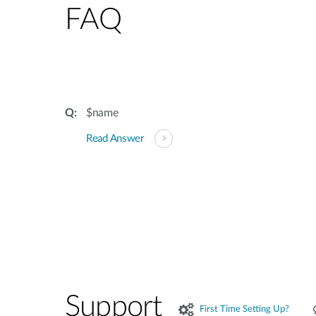
FAQ
$name
Read Answer
Support
First Time Setting Up?