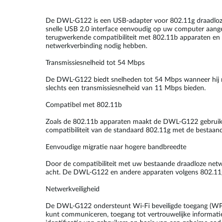
De DWL-G122 is een USB-adapter voor 802.11g draadloz
snelle USB 2.0 interface eenvoudig op uw computer aanges
terugwerkende compatibiliteit met 802.11b apparaten en pl
netwerkverbinding nodig hebben.
Transmissiesnelheid tot 54 Mbps
De DWL-G122 biedt snelheden tot 54 Mbps wanneer hij met 
slechts een transmissiesnelheid van 11 Mbps bieden.
Compatibel met 802.11b
Zoals de 802.11b apparaten maakt de DWL-G122 gebruik 
compatibiliteit van de standaard 802.11g met de bestaa
Eenvoudige migratie naar hogere bandbreedte
Door de compatibiliteit met uw bestaande draadloze net
acht. De DWL-G122 en andere apparaten volgens 802.11g k
Netwerkveiligheid
De DWL-G122 ondersteunt Wi-Fi beveiligde toegang (WPA) 
kunt communiceren, toegang tot vertrouwelijke informat