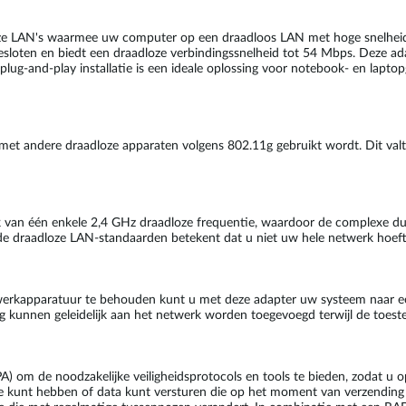
e LAN's waarmee uw computer op een draadloos LAN met hoge snelheid 
loten en biedt een draadloze verbindingssnelheid tot 54 Mbps. Deze adap
ug-and-play installatie is een ideale oplossing voor notebook- en laptop
andere draadloze apparaten volgens 802.11g gebruikt wordt. Dit valt gu
van één enkele 2,4 GHz draadloze frequentie, waardoor de complexe du
nde draadloze LAN-standaarden betekent dat u niet uw hele netwerk hoef
werkapparatuur te behouden kunt u met deze adapter uw systeem naar e
unnen geleidelijk aan het netwerk worden toegevoegd terwijl de toestel
om de noodzakelijke veiligheidsprotocols en tools te bieden, zodat u o
ie kunt hebben of data kunt versturen die op het moment van verzendin