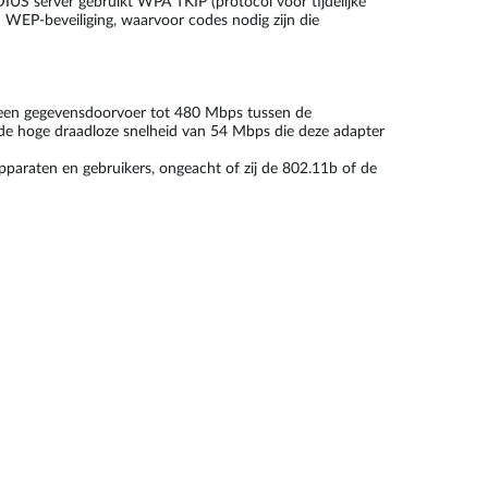
IUS server gebruikt WPA TKIP (protocol voor tijdelijke
d WEP-beveiliging, waarvoor codes nodig zijn die
 een gegevensdoorvoer tot 480 Mbps tussen de
n de hoge draadloze snelheid van 54 Mbps die deze adapter
araten en gebruikers, ongeacht of zij de 802.11b of de