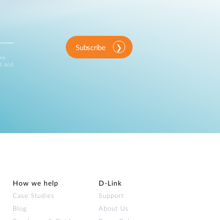
Subscribe
ink
d and
How we help
D‑Link
Case Studies
Support
Blog
About Us