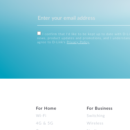
I confirm that I'd like to be kept up to date with D-L
news, product updates and promotions, and I understan
agree to D-Link's
Privacy Policy
.
For Home
For Business
Wi‑Fi
Switching
4G & 5G
Wireless