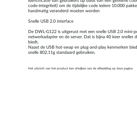
identificatie van gebruikers op basis van een geheime co
code-integriteit) om de tijdelijke code iedere 10.000 pakk
handmatig veranderd moeten worden
Snelle USB 2.0 interface
De DWL-G122 is uitgerust met een snelle USB 2.0 mini-p
netwerkadapter en de server. Dat is bijna 40 keer snelle
biedt.
Naast de USB hot-swap en plug-and-play kenmerken biedt 
snelle 802.11g standaard gebruiken.
Het uitzicht van het product kan afwijken van de afbeelding op deze pagina