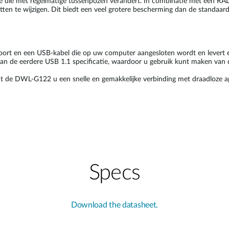
de die met regelmatige tussenpozen verandert. In combinatie met een RAD
etten te wijzigen. Dit biedt een veel grotere bescherming dan de standaar
oort en een USB-kabel die op uw computer aangesloten wordt en levert
r dan de eerdere USB 1.1 specificatie, waardoor u gebruik kunt maken va
de DWL-G122 u een snelle en gemakkelijke verbinding met draadloze app
Specs
Download the datasheet.