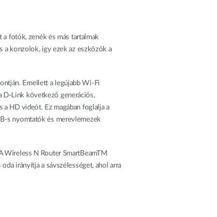
automatizálás
Okos
oszlopok
t a fotók, zenék és más tartalmak
s a konzolok, így ezek az eszközök a
pontján. Emellett a legújabb Wi-Fi
a D-Link következő generációs,
s a HD videót. Ez magában foglalja a
 USB-s nyomtatók és merevlemezek
a. A Wireless N Router SmartBeamTM
da irányítja a sávszélességet, ahol arra