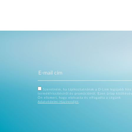
Szeretném, ha tájékoztatnának a D-Link legújabb hírei
termékfrissítésiről és promócióiról. Ezen űrlap kitöltésé
Ön elismeri, hogy elolvasta és elfogadta a cégünk
Adatvédelmi Házirendjét
.