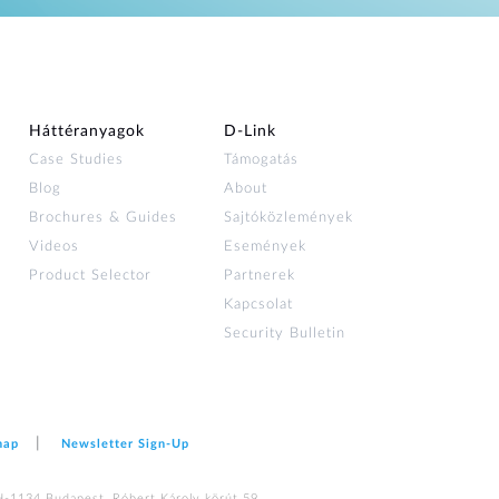
Háttéranyagok
D‑Link
Case Studies
Támogatás
Blog
About
Brochures & Guides
Sajtóközlemények
Videos
Események
Product Selector
Partnerek
Kapcsolat
Security Bulletin
map
Newsletter Sign‑Up
H-1134 Budapest, Róbert Károly körút 59