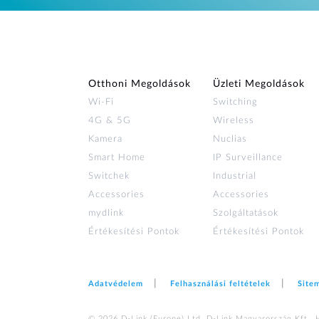
Otthoni Megoldások
Üzleti Megoldások
Wi‑Fi
Switching
4G & 5G
Wireless
Kamera
Nuclias
Smart Home
IP Surveillance
Switchek
Industrial
Accessories
Accessories
mydlink
Szolgáltatások
Értékesítési Pontok
Értékesítési Pontok
Adatvédelem
Felhasználási feltételek
Site
© 2026 D‑Link (Europe) Ltd. D-Link Magyarország Kft., 