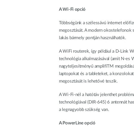
Nem
managelhető
A Wi-Fi opció
Switchek
PoE Switch
Többségünk a szélessávú internet előfiz
megosztását. A modern okostelefonok szi
lakás bármely pontján használhatók.
Kiegészítők
Management
Hol
kapható
A WiFi routerek, így például a D-Link Wi
Media
Cloud
technológia alkalmazásával (amit N-es
konverter
hálózati
management
nagyteljesítményű amplifiTM megoldását 
Akzív optika
laptopokat és a tableteket, a konzolo
Hálózati
DAC kábel
vezérlő
megosztását is lehetővé teszik.
PoE Adapter
A Wi-Fi-nél a hatótáv jelenthet probl
technológiával (DIR-645) 6 antennát has
a legnagyobb szükség van.
A PowerLine opció