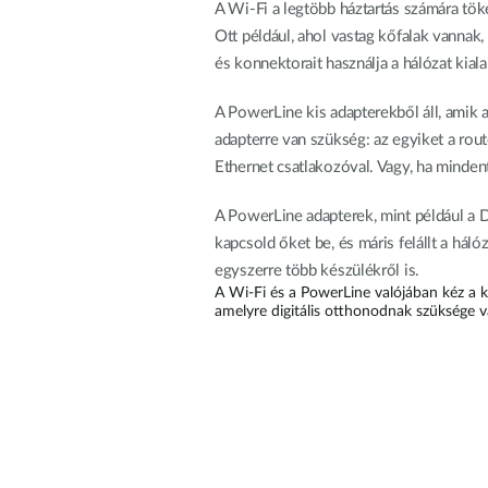
A Wi-Fi a legtöbb háztartás számára tök
Ott például, ahol vastag kőfalak vannak,
és konnektorait használja a hálózat kial
A PowerLine kis adapterekből áll, amik
adapterre van szükség: az egyiket a rou
Ethernet csatlakozóval. Vagy, ha minde
A PowerLine adapterek, mint például 
kapcsold őket be, és máris felállt a hál
egyszerre több készülékről is.
A Wi-Fi és a PowerLine valójában kéz a k
amelyre digitális otthonodnak szüksége v