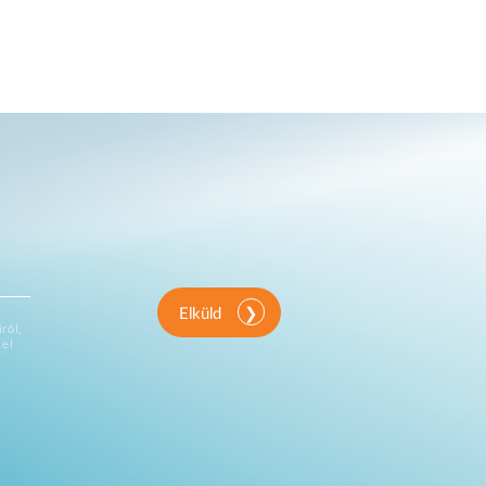
Elküld
ről,
vel