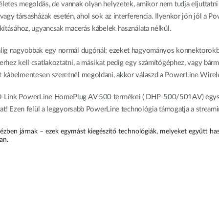
életes megoldás, de vannak olyan helyzetek, amikor nem tudja eljuttatni
 vagy társasházak esetén, ahol sok az interferencia. Ilyenkor jön jól a P
akításához, ugyancsak macerás kábelek használata nélkül.
 alig nagyobbak egy normál dugónál; ezeket hagyományos konnektorokba 
terhez kell csatlakoztatni, a másikat pedig egy számítógéphez, vagy bár
nt kábelmentesen szeretnél megoldani, akkor válaszd a PowerLine Wirel
a D-Link PowerLine HomePlug AV 500 termékei ( DHP-500/501AV) egysz
ózat! Ezen felül a leggyorsabb PowerLine technológia támogatja a streami
ézben járnak – ezek egymást kiegészítő technológiák, melyeket együtt has
an.