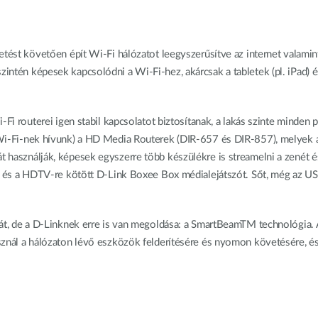
etést követően épít Wi-Fi hálózatot leegyszerűsítve az internet valamin
ntén képesek kapcsolódni a Wi-Fi-hez, akárcsak a tabletek (pl. iPad) é
-Fi routerei igen stabil kapcsolatot biztosítanak, a lakás szinte minden 
 Wi-Fi-nek hívunk) a HD Media Routerek (DIR-657 és DIR-857), melyek 
használják, képesek egyszerre több készülékre is streamelni a zenét é
kat és a HDTV-re kötött D-Link Boxee Box médialejátszót. Sőt, még az
émát, de a D-Linknek erre is van megoldása: a SmartBeamTM technológi
znál a hálózaton lévő eszközök felderítésére és nyomon követésére, és o