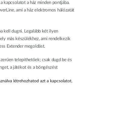
 a kapcsolatot a ház minden pontjába.
owerLine, ami a ház elektromos hálózatát
kell dugni. Legalább két ilyen
mely más készülékhez, ami rendelkezik
ess Extender megoldást.
erűen telepíthetőek; csak dugd be és
nget, a játékot és a böngészést
ználva létrehozhatod azt a kapcsolatot,