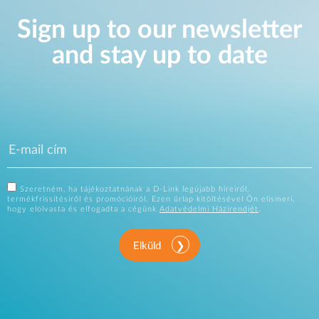
Sign up to our newsletter
and stay up to date
Szeretném, ha tájékoztatnának a D-Link legújabb híreiről,
termékfrissítésiről és promócióiról. Ezen űrlap kitöltésével Ön elismeri,
hogy elolvasta és elfogadta a cégünk
Adatvédelmi Házirendjét
.
Elküld