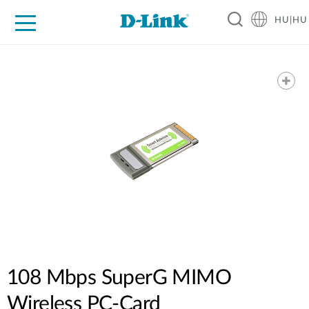
HU|HU
Otthoni Megoldások
Üzleti Megoldások
Ipar
Támogatás
Resources
Partnerek
108 Mbps SuperG MIMO
Wireless PC-Card