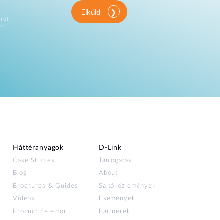
Elküld
ről,
vel
Háttéranyagok
D‑Link
Case Studies
Támogatás
Blog
About
Brochures & Guides
Sajtóközlemények
Videos
Események
Product Selector
Partnerek