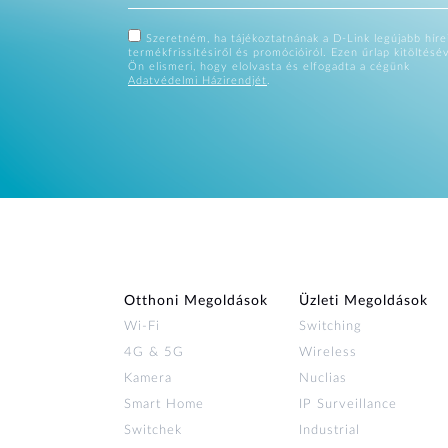
Szeretném, ha tájékoztatnának a D-Link legújabb hírei
termékfrissítésiről és promócióiról. Ezen űrlap kitöltésé
Ön elismeri, hogy elolvasta és elfogadta a cégünk
Adatvédelmi Házirendjét
.
Otthoni Megoldások
Üzleti Megoldások
Wi‑Fi
Switching
4G & 5G
Wireless
Kamera
Nuclias
Smart Home
IP Surveillance
Switchek
Industrial