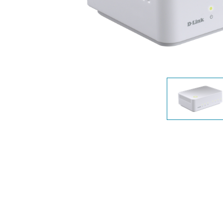
Nem
managelhető
Switchek
PoE Switch
Kiegészítők
Management
Hol
kapható
Media
Cloud
konverter
hálózati
management
Akzív optika
Hálózati
DAC kábel
vezérlő
PoE Adapter