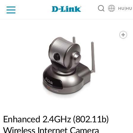
HU|HU
Otthoni Megoldások
Üzleti Megoldások
Ipar
Támogatás
Resources
Partnerek
Enhanced 2.4GHz (802.11b)
Wireless Internet Camera