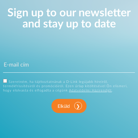
Sign up to our newsletter
and stay up to date
Szeretném, ha tájékoztatnának a D-Link legújabb híreiről,
termékfrissítésiről és promócióiról. Ezen űrlap kitöltésével Ön elismeri,
hogy elolvasta és elfogadta a cégünk
Adatvédelmi Házirendjét
.
Elküld