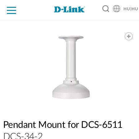
HU|HU
Otthoni Megoldások
Üzleti Megoldások
Ipar
Támogatás
Resources
Partnerek
Pendant Mount for DCS-6511
DCS-34-2