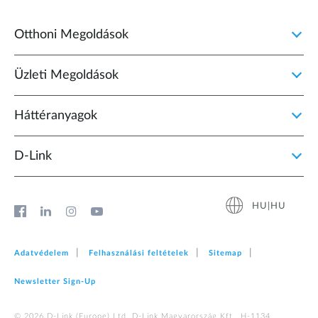
Otthoni Megoldások
Üzleti Megoldások
Háttéranyagok
D‑Link
HU|HU
Adatvédelem
Felhasználási feltételek
Sitemap
Newsletter Sign‑Up
© 2026 D‑Link (Europe) Ltd. D-Link Magyarország Kft., H-1134