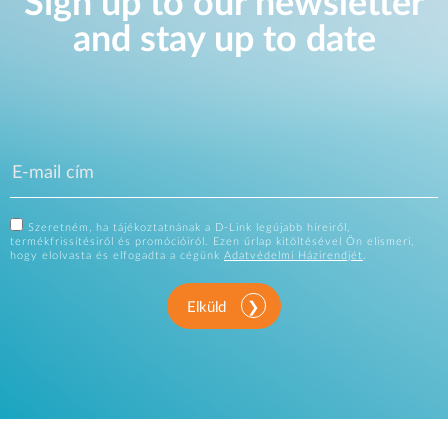
Sign up to our newsletter
and stay up to date
Szeretném, ha tájékoztatnának a D-Link legújabb híreiről,
termékfrissítésiről és promócióiról. Ezen űrlap kitöltésével Ön elismeri,
hogy elolvasta és elfogadta a cégünk
Adatvédelmi Házirendjét
.
Elküld