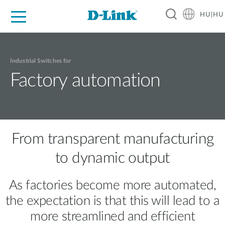
HU|HU
Otthoni Megoldások
Üzleti Megoldások
Ipar
Támogatás
Resources
Partnerek
Industrial Switches for
Factory automation
From transparent manufacturing
to dynamic output
As factories become more automated,
the expectation is that this will lead to a
more streamlined and efficient