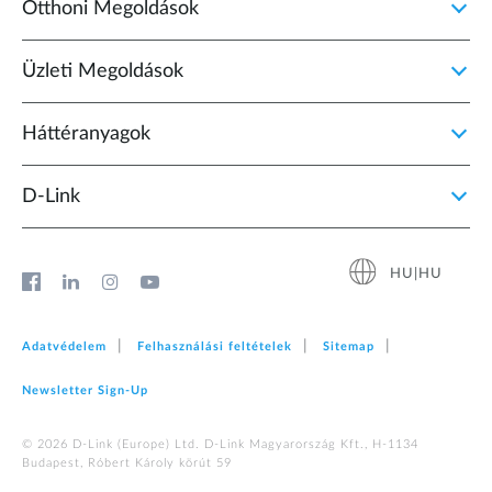
Otthoni Megoldások
Üzleti Megoldások
Háttéranyagok
D‑Link
HU|HU
Adatvédelem
Felhasználási feltételek
Sitemap
Newsletter Sign‑Up
© 2026 D‑Link (Europe) Ltd. D-Link Magyarország Kft., H-1134
Budapest, Róbert Károly körút 59