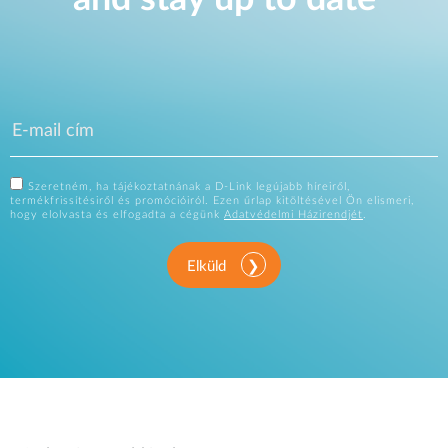
Szeretném, ha tájékoztatnának a D-Link legújabb híreiről,
termékfrissítésiről és promócióiról. Ezen űrlap kitöltésével Ön elismeri,
hogy elolvasta és elfogadta a cégünk
Adatvédelmi Házirendjét
.
Elküld