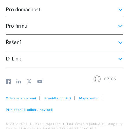
Pro domácnost
Pro firmu
Řešení
D‑Link
CZ|CS
Ochrana soukromí
Pravidla použití
Mapa webu
Přihlášení k odběru novinek
© 2012‑2025 D‑Link (Europe) Ltd. D-Link Česká republika, Building City
Empira, 15th floor, Na Strzi 65/1702, 140 62 PRAGUE 4