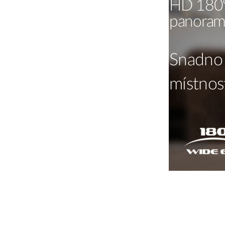
HD 180
panoram
Snadno 
místnos