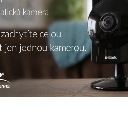
°
atická kamera
zachytíte celou
t jen jednou kamerou.