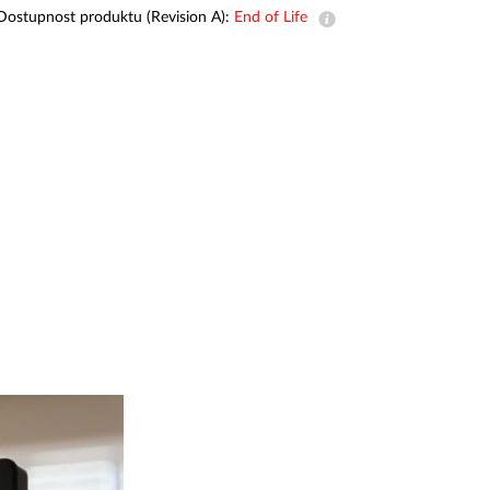
dohled
Dostupnost produktu (Revision A):
End of Life
Automatizace
budov
Inteligentní
sloupy