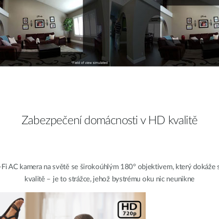
Zabezpečení domácnosti v HD kvalitě
i AC kamera na světě se širokoúhlým 180° objektivem, který dokáže sn
kvalitě – je to strážce, jehož bystrému oku nic neunikne