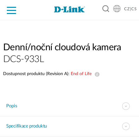
CZ|CS
Pro domácnost
Pro firmu
Pro průmysl
Kde koupit
Podpora
Zdroje
Partneři
Denní/noční cloudová kamera
DCS-933L
Dostupnost produktu (Revision A):
End of Life
Popis
Specifikace produktu