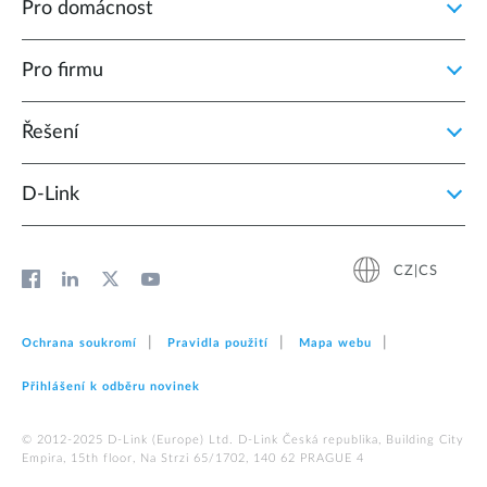
Pro domácnost
Pro firmu
Řešení
D‑Link
CZ|CS
Ochrana soukromí
Pravidla použití
Mapa webu
Přihlášení k odběru novinek
© 2012‑2025 D‑Link (Europe) Ltd. D-Link Česká republika, Building City
Empira, 15th floor, Na Strzi 65/1702, 140 62 PRAGUE 4