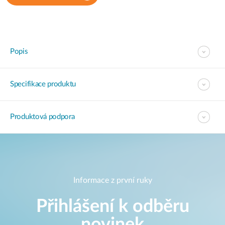
Popis
Specifikace produktu
Produktová podpora
Informace z první ruky
Přihlášení k odběru
novinek