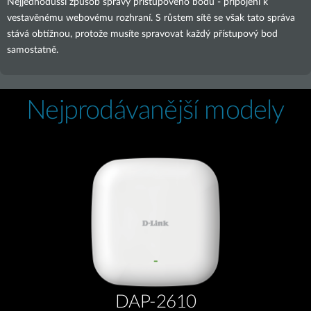
Nejjednodušší způsob správy přístupového bodu - připojení k
vestavěnému webovému rozhraní. S růstem sítě se však tato správa
stává obtížnou, protože musíte spravovat každý přístupový bod
samostatně.
Nejprodávanější modely
DAP-2610