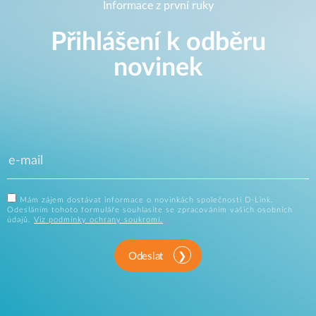
Informace z první ruky
Přihlášení k odběru
novinek
Mám zájem dostávat informace o novinkách společnosti D-Link.
Odesláním tohoto formuláře souhlasíte se zpracováním vašich osobních
údajů.
Viz podmínky ochrany soukromí.
Odeslat