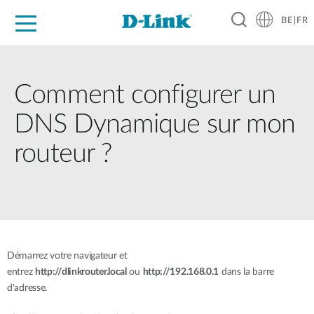
BE|FR
Grand Public
Entreprises
Industrie
Support
Ressources
Partenaires
Comment configurer un
DNS Dynamique sur mon
routeur ?
Démarrez votre navigateur et
entrez
http://dlinkrouter.local
ou
http://192.168.0.1
dans la barre
d'adresse.