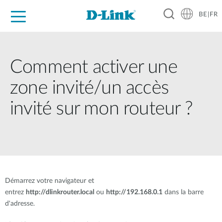
BE|FR
Grand Public
Entreprises
Industrie
Support
Ressources
Partenaires
Comment activer une
zone invité/un accès
invité sur mon routeur ?
Démarrez votre navigateur et
entrez
http://dlinkrouter.local
ou
http://192.168.0.1
dans la barre
d'adresse.