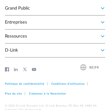
Grand Public
Entreprises
Ressources
D‑Link
BE|FR
Politique de confidentialité
Conditions d'utilisation
Plan du site
S'abonner à la Newsletter
© 2026 D‑Link (Europe) Ltd. D-Link Benelux, PO Box 48, 5480 AA
Schijndel, The Netherlands