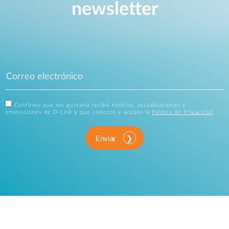
newsletter
Confirmo que me gustaría recibir noticias, actualizaciones y
promociones de D-Link y que conozco y acepto la
Política de Privacidad
.
Enviar