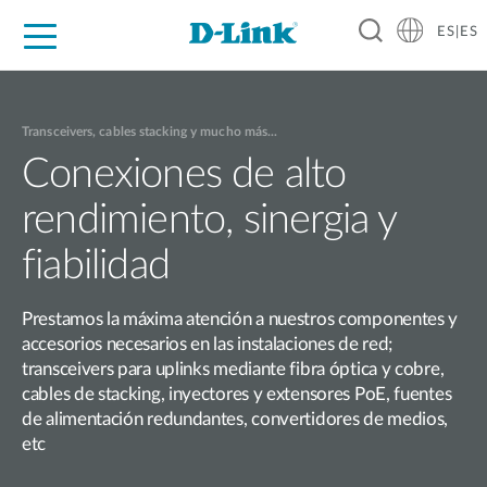
ES|ES
Hogar Digital
Empresas
Industria
Soporte
Resources
Partners
Transceivers, cables stacking y mucho más...
Conexiones de alto
rendimiento, sinergia y
fiabilidad
Prestamos la máxima atención a nuestros componentes y
accesorios necesarios en las instalaciones de red;
transceivers para uplinks mediante fibra óptica y cobre,
cables de stacking, inyectores y extensores PoE, fuentes
de alimentación redundantes, convertidores de medios,
etc