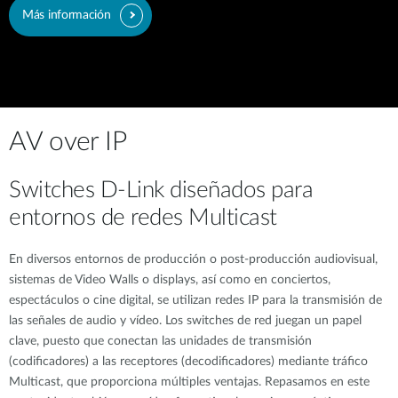
Más información
AV over IP
Switches D-Link diseñados para
entornos de redes Multicast
En diversos entornos de producción o post-producción audiovisual,
sistemas de Video Walls o displays, así como en conciertos,
espectáculos o cine digital, se utilizan redes IP para la transmisión de
las señales de audio y vídeo. Los switches de red juegan un papel
clave, puesto que conectan las unidades de transmisión
(codificadores) a las receptores (decodificadores) mediante tráfico
Multicast, que proporciona múltiples ventajas. Repasamos en este