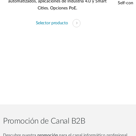
automatizados, aplicaciones de Industria 4.0 y Smart
Self-conta
Cities. Opciones PoE.
s
Selector producto
Promoción de Canal B2B
Descubre nuestra
promoción
para el canal informático profesional