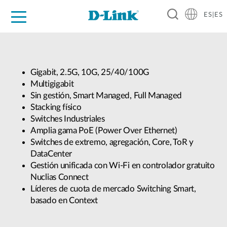
ES|ES
Hogar Digital
Empresas
Industria
Soporte
Resources
Partners
Gigabit, 2.5G, 10G, 25/40/100G
Multigigabit
Sin gestión, Smart Managed, Full Managed
Stacking físico
Switches Industriales
Amplia gama PoE (Power Over Ethernet)
Switches de extremo, agregación, Core, ToR y
DataCenter
Gestión unificada con Wi-Fi en controlador gratuito
Nuclias Connect
Líderes de cuota de mercado Switching Smart,
basado en Context