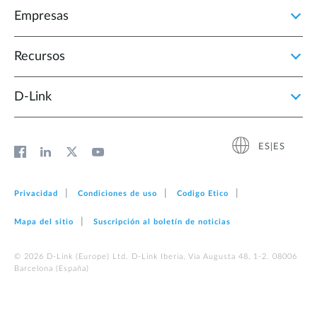
Empresas
Recursos
D‑Link
ES|ES
Privacidad
Condiciones de uso
Codigo Etico
Mapa del sitio
Suscripción al boletín de noticias
© 2026 D‑Link (Europe) Ltd. D-Link Iberia, Via Augusta 48, 1-2. 08006
Barcelona (España)