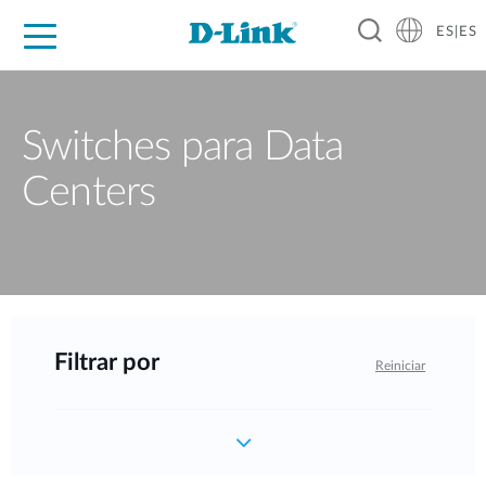
ES|ES
Hogar Digital
Empresas
Industria
Soporte
Resources
Partners
Switches para Data
Centers
Filtrar por
Reiniciar