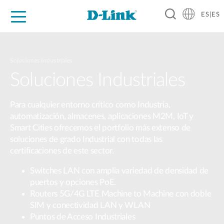
ES|ES
Hogar Digital
Empresas
Industria
Soporte
Resources
Partners
Soluciones Industriales
Soluciones Industriales
Para cualquier entorno crítico como Industria,
automatización, almacenes, aplicaciones M2M, IoT y
Smart Cities ofrecemos el portfolio más extenso de
soluciones de grado Industrial con todas las
certificaciones de este sector.
Switches LAN con amplia variedad de densidad de
puertos y opciones PoE.
Routers 5G/4G LTE Machine to Machine con doble
SIM y conectividad LAN y WLAN
Puntos de Acceso Industriales