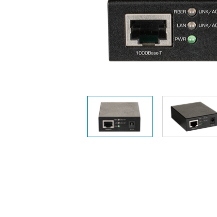
Easy Smart
Switches sin
gestión
Switches
PoE
Accesorios
Gestión
Dónde
Unificada
comprar
Media
Converters
Gestión
Nuclias
Unity Cloud
Transceptores
Cables
Controladoras
Stacking
Nuclias
Connect
Adaptadores
PoE