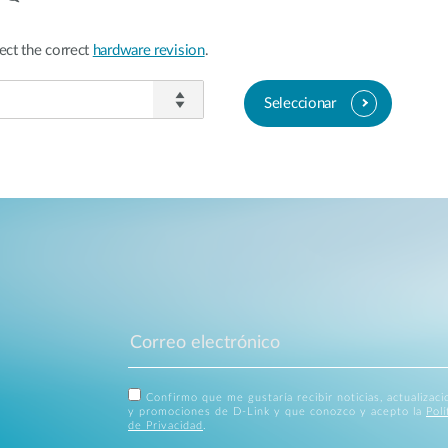
ect the correct
hardware revision
.
Seleccionar
Confirmo que me gustaría recibir noticias, actualizac
y promociones de D-Link y que conozco y acepto la
Polí
de Privacidad
.