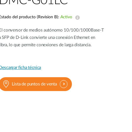
DMC-G01LC
Videovigilancia
pública
Estado del producto (Revision B):
Activo
Smart
Building
El conversor de medios autónomo 10/100/1000Base-T
Mástiles
a SFP de D-Link convierte una conexión Ethernet en
con
cámaras y
fibra, lo que permite conexiones de larga distancia.
sensores
Descargar ficha técnica
Lista de puntos de venta