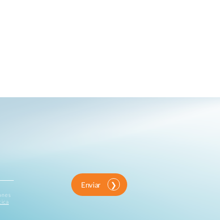
Enviar
iones
tica