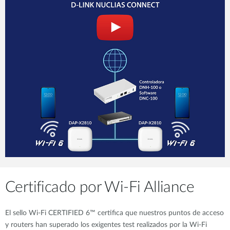
Certificado por Wi-Fi Alliance
El sello Wi-Fi CERTIFIED 6™ certifica que nuestros puntos de acceso
y routers han superado los exigentes test realizados por la Wi-Fi