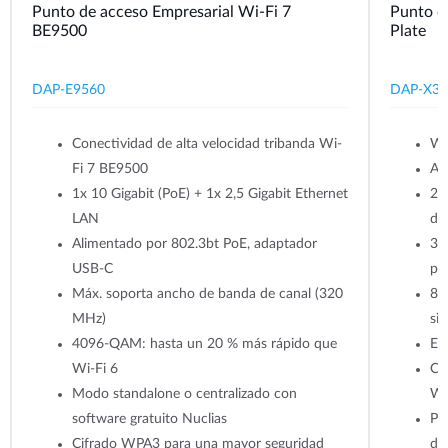
Punto de acceso Empresarial Wi-Fi 7
Punto d
BE9500
Plate
DAP-E9560
DAP-X3
Conectividad de alta velocidad tribanda Wi-
Wi
Fi 7 BE9500
Alt
1x 10 Gigabit (PoE) + 1x 2,5 Gigabit Ethernet
2x
LAN
de
Alimentado por 802.3bt PoE, adaptador
3 
USB-C
pa
Máx. soporta ancho de banda de canal (320
80
MHz)
sin
4096-QAM: hasta un 20 % más rápido que
En
Wi-Fi 6
Ci
Modo standalone o centralizado con
Wi
software gratuito Nuclias
Po
Cifrado WPA3 para una mayor seguridad
de