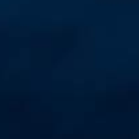
Easy Smart
Switches sin
gestión
Switches
PoE
Accesorios
Gestión
Dónde
Unificada
comprar
Media
Converters
Gestión
Nuclias
Unity Cloud
Transceptores
Cables
Controladoras
Stacking
Nuclias
Connect
Adaptadores
PoE