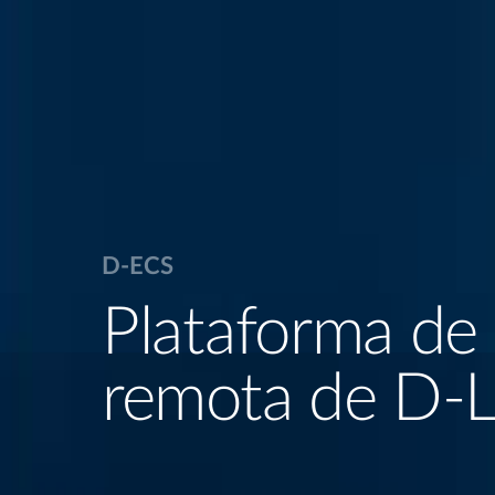
M2M
D-ECS
Redes 5G/4G
Plataforma de 
Industria/M2
remota de D-L