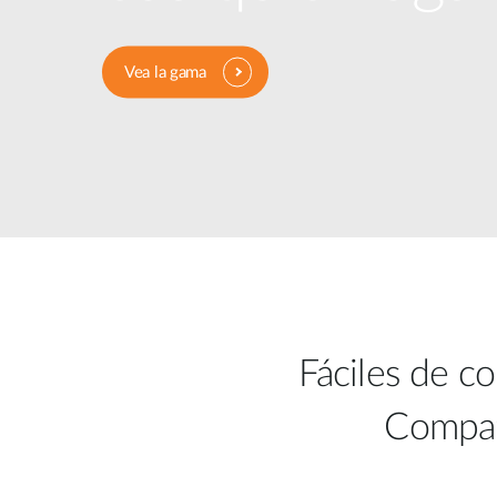
Easy Smart
Switches sin
gestión
Vea la gama
Switches
PoE
Accesorios
Gestión
Dónde
Unificada
comprar
Media
Converters
Gestión
Nuclias
Unity Cloud
Transceptores
Cables
Controladoras
Stacking
Fáciles de c
Nuclias
Connect
Adaptadores
Compati
PoE