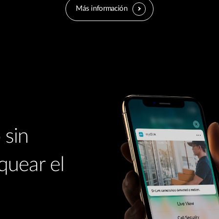
Más información
 sin
quear el