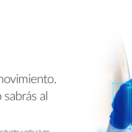
movimiento.
 sabrás al
 de vídeo y audio a la app