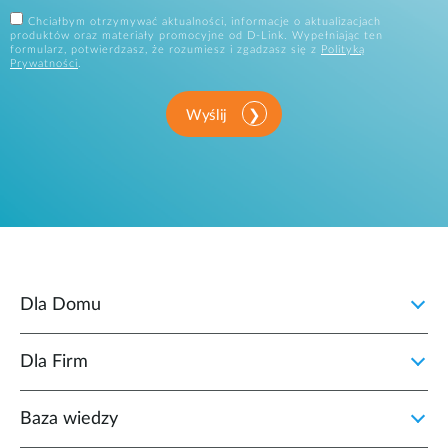
Chciałbym otrzymywać aktualności, informacje o aktualizacjach
produktów oraz materiały promocyjne od D-Link. Wypełniając ten
formularz, potwierdzasz, że rozumiesz i zgadzasz się z
Polityką
Prywatności
.
Wyślij
Dla Domu
Dla Firm
Baza wiedzy