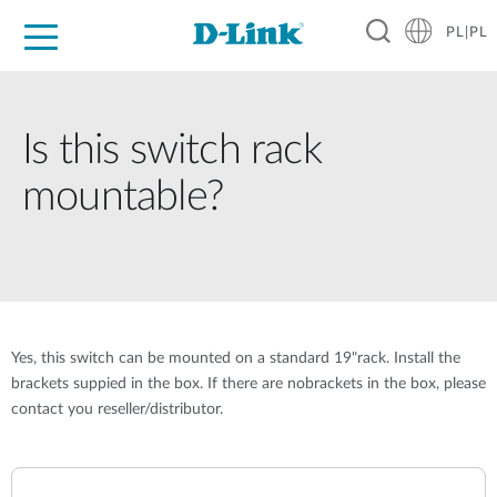
PL|PL
Dla Domu
Dla Firm
Dla Przemysłu
Gdzie Kupić
Wsparcie
Materiały
Partnerzy
Is this switch rack
mountable?
Yes, this switch can be mounted on a standard 19"rack. Install the
brackets suppied in the box. If there are nobrackets in the box, please
contact you reseller/distributor.