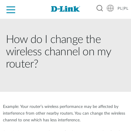
PL|PL
Dla Domu
Dla Firm
Dla Przemysłu
Gdzie Kupić
Wsparcie
Materiały
Partnerzy
How do I change the
wireless channel on my
router?
Example: Your router’s wireless performance may be affected by
interference from other nearby routers. You can change the wireless
channel to one which has less interference.