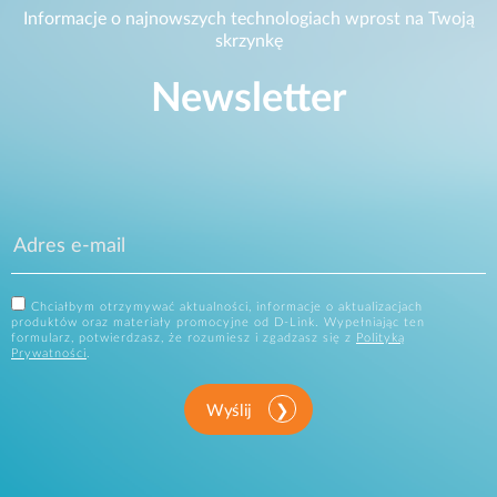
Informacje o najnowszych technologiach wprost na Twoją
skrzynkę
Newsletter
Chciałbym otrzymywać aktualności, informacje o aktualizacjach
produktów oraz materiały promocyjne od D-Link. Wypełniając ten
formularz, potwierdzasz, że rozumiesz i zgadzasz się z
Polityką
Prywatności
.
Wyślij