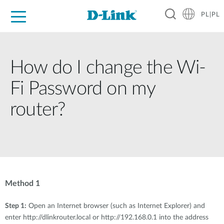
PL|PL
Dla Domu
Dla Firm
Dla Przemysłu
Gdzie Kupić
Wsparcie
Materiały
Partnerzy
How do I change the Wi-
Fi Password on my
router?
Method 1
Step 1:
Open an Internet browser (such as Internet Explorer) and
enter http://dlinkrouter.local or http://192.168.0.1 into the address