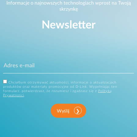
Informacje o najnowszych technologiach wprost na Twoją
skrzynkę
Newsletter
Chciałbym otrzymywać aktualności, informacje o aktualizacjach
produktów oraz materiały promocyjne od D-Link. Wypełniając ten
formularz, potwierdzasz, że rozumiesz i zgadzasz się z
Polityką
Prywatności
.
Wyślij