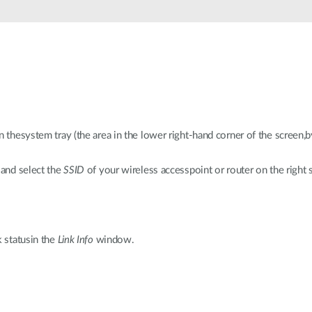
Łączność w
pojazdach
n thesystem tray (the area in the lower right-hand corner of the screen,b
 and select the
SSID
of your wireless accesspoint or router on the right s
k statusin the
Link Info
window.