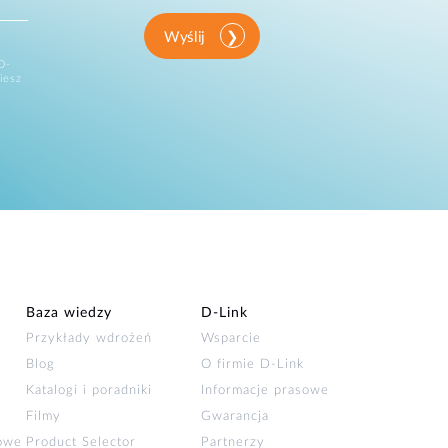
Wyślij
D-
iesz
Baza wiedzy
D‑Link
Przykłady wdrożeń
Wsparcie
Blog
O firmie D‑Link
Katalogi i poradniki
Informacje prasowe
Filmy
Gwarancja
łowe
Product Selector
Partnerzy