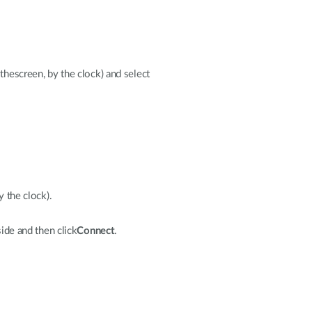
thescreen, by the clock) and select
y the clock).
ide and then click
Connect
.