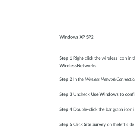
Windows XP SP2
Step 1
Right-click the wireless icon in t
WirelessNetworks
.
Step 2
In the
Wireless NetworkConnectio
Step 3
Uncheck
Use Windows to confi
Step 4
Double-click the bar graph icon i
Step 5
Click
Site Survey
on theleft side