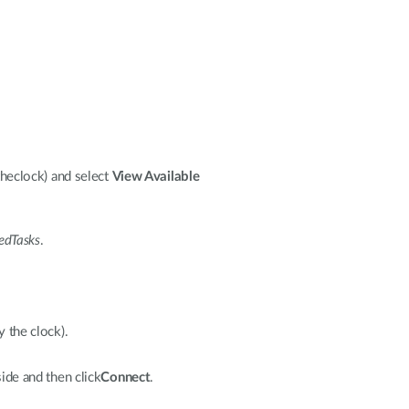
theclock) and select
View Available
edTasks
.
y the clock).
ide and then click
Connect
.