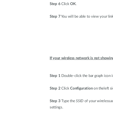
Step 6
Click
OK
.
Step 7
You will be able to view your lin
If your wireless network is not showin
Step 1
Double-click the bar graph icon i
Step 2
Click
Configuration
on theleft si
Step 3
Type the
SSID
of your wirelessac
settings.