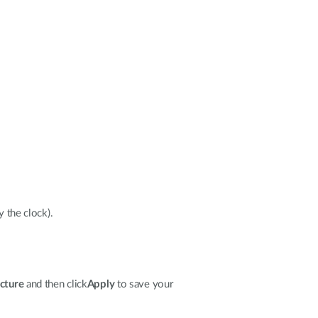
y the clock).
ucture
and then click
Apply
to save your