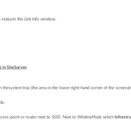
k statusin the
Link Info
window.
g in SiteSurvey
n thesystem tray (the area in the lower right-hand corner of the screen,b
de.
cess point or router next to
SSID
. Next to
WirelessMode
select
Infrastr