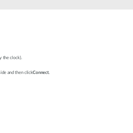
Monitoring
miejski
Automatyzacja
budynków
Inteligentne
słupy
miejskie
y the clock).
ide and then click
Connect
.