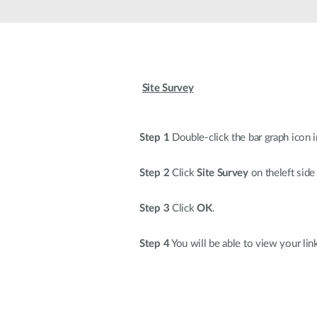
Przełączniki
niezarządzalne
Przełączniki
PoE
Site Survey
Akcesoria
Zarządzanie
Gdzie kupić
Media
Chmurowe
Step 1
Double-click the bar graph icon i
konwertery
systemy
zarządzania
Moduły
Step 2
Click
Site Survey
on theleft side
światłowodowe
Kontrolery
sieciowe
Kable DAC
Step 3
Click
OK
.
Adaptery
PoE
Step 4
You will be able to view your lin