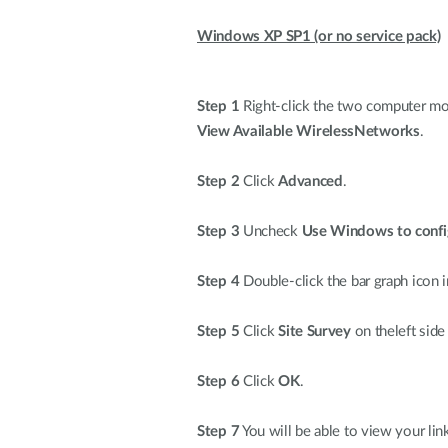
Windows XP SP1 (or no service pack)
Step 1
Right-click the two computer moni
View Available WirelessNetworks
.
Step 2
Click
Advanced
.
Step 3
Uncheck
Use Windows to confi
Step 4
Double-click the bar graph icon i
Step 5
Click
Site Survey
on theleft side
Step 6
Click
OK
.
Step 7
You will be able to view your lin