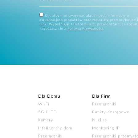
Chciałbym otrzymywać aktualności, informacje o
aktualizacjach produktów oraz materiały promocyjne od 
Link. Wypełniając ten formularz, potwierdzasz, że rozum
i zgadzasz się z
Polityką Prywatności
.
Dla Domu
Dla Firm
Wi‑Fi
Przełączniki
5G i LTE
Punkty dostępowe
Kamery
Nuclias
Inteligentny dom
Monitoring IP
Przełączniki
Przełączniki przemys