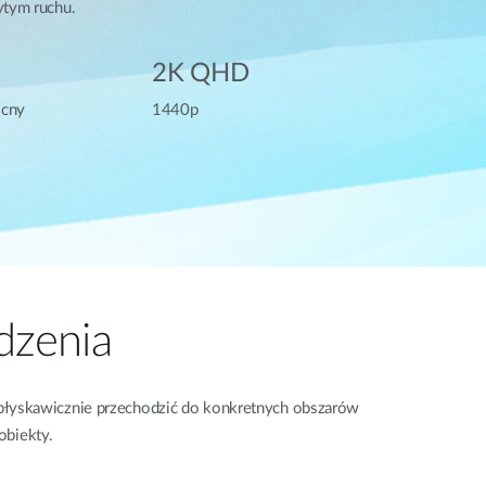
tym ruchu.
2K QHD
ocny
1440p
dzenia
błyskawicznie przechodzić do konkretnych obszarów
obiekty.