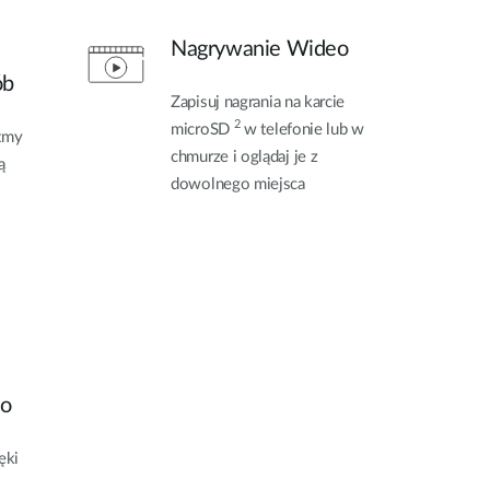
Nagrywanie Wideo
ób
Zapisuj nagrania na karcie
2
microSD
w telefonie lub w
tmy
chmurze i oglądaj je z
ą
dowolnego miejsca
io
ęki