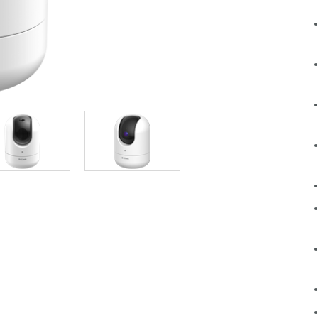
Łączność w
pojazdach