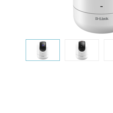
Przełączniki
niezarządzalne
Przełączniki
PoE
Akcesoria
Zarządzanie
Gdzie kupić
Media
Chmurowe
konwertery
systemy
zarządzania
Moduły
światłowodowe
Kontrolery
sieciowe
Kable DAC
Adaptery
PoE