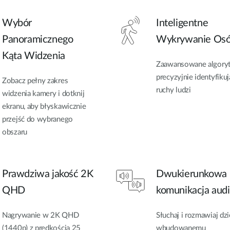
Wybór
Inteligentne
Panoramicznego
Wykrywanie Os
Kąta Widzenia
Zaawansowane algory
precyzyjnie identyfikuj
Zobacz pełny zakres
ruchy ludzi
widzenia kamery i dotknij
ekranu, aby błyskawicznie
przejść do wybranego
obszaru
Prawdziwa jakość 2K
Dwukierunkowa
QHD
komunikacja aud
Nagrywanie w 2K QHD
Słuchaj i rozmawiaj dzi
(1440p) z prędkością 25
wbudowanemu