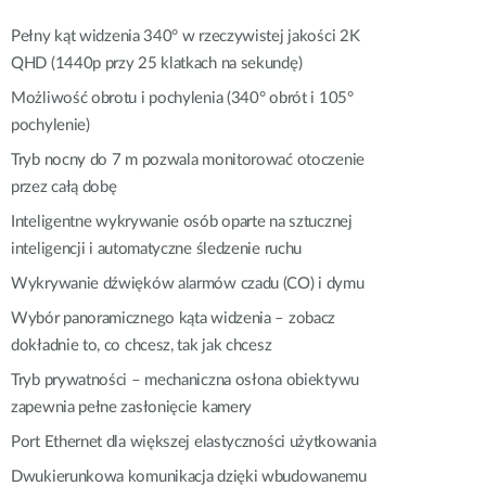
Monitoring
miejski
Pełny kąt widzenia 340° w rzeczywistej jakości 2K
QHD (1440p przy 25 klatkach na sekundę)
Automatyzacja
budynków
Możliwość obrotu i pochylenia (340° obrót i 105°
pochylenie)
Inteligentne
słupy
Tryb nocny do 7 m pozwala monitorować otoczenie
miejskie
przez całą dobę
Inteligentne wykrywanie osób oparte na sztucznej
inteligencji i automatyczne śledzenie ruchu
Wykrywanie dźwięków alarmów czadu (CO) i dymu
Wybór panoramicznego kąta widzenia – zobacz
dokładnie to, co chcesz, tak jak chcesz
Tryb prywatności – mechaniczna osłona obiektywu
zapewnia pełne zasłonięcie kamery
Port Ethernet dla większej elastyczności użytkowania
Dwukierunkowa komunikacja dzięki wbudowanemu