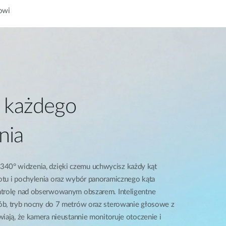
owi
z każdego
nia
0° widzenia, dzięki czemu uchwycisz każdy kąt
otu i pochylenia oraz wybór panoramicznego kąta
ntrolę nad obserwowanym obszarem. Inteligentne
ób, tryb nocny do 7 metrów oraz sterowanie głosowe z
wiają, że kamera nieustannie monitoruje otoczenie i