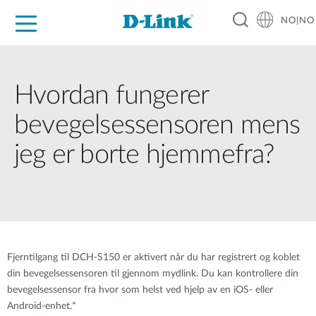
NO|NO
For Home
For Business
For Industry
Where to Buy
Support
Resources
Partners
Hvordan fungerer
bevegelsessensoren mens
jeg er borte hjemmefra?
Fjerntilgang til DCH-S150 er aktivert når du har registrert og koblet
din bevegelsessensoren til gjennom mydlink. Du kan kontrollere din
bevegelsessensor fra hvor som helst ved hjelp av en iOS- eller
Android-enhet.*