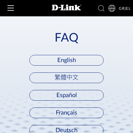
GR|EL
FAQ
Wi‑Fi
4G & 5G
English
Switching
Δικτυακές Κάμερες
繁體中文
Wireless
4G/5G M2M
Έξυπνο Σπίτι
Español
Business Routers
D-ECS
Brochures and Guides
Switches
Français
Nuclias
Για Επιχειρήσεις
Case Studies
Accessories
Deutsch
IP Surveillance