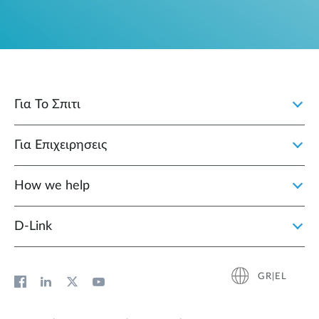
Για Το Σπιτι
Για Επιχειρησεις
How we help
D‑Link
GR|EL