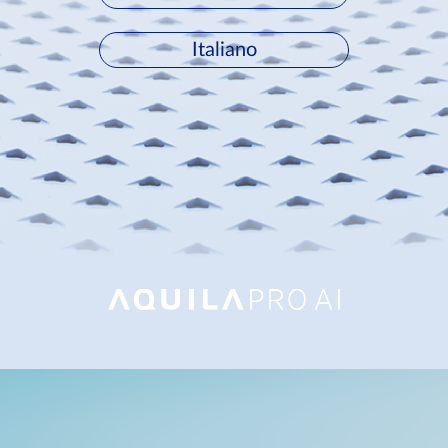
Accessories
Videos
Υποστήριξη
mydlink
Italiano
Accessories
Blog
Tech Alerts
Σημεία Πώλησης
Σημεία Πώλησης
FAQs
Warranty
Contact
Support Portal