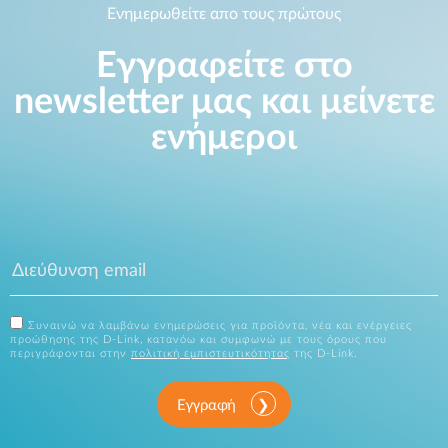
Ενημερωθείτε απο τους πρώτους
Εγγραφείτε στο
newsletter μας και μείνετε
ενήμεροι
Συναινώ να λαμβάνω ενημερώσεις για προϊόντα, νέα και ενέργειες
προώθησης της D-Link, κατανόω και συμφωνώ με τους όρους που
περιγράφονται στην
πολιτική εμπιστευτικότητας
της D-Link.
Εγγραφή