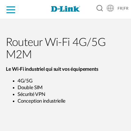
FR|FR
Grand Public
Entreprises
Industrie
Support
Ressources
Partenaires
Routeur Wi-Fi 4G/5G
M2M
Le Wi-Fi industriel qui suit vos équipements
4G/5G
Double SIM
Sécurité VPN
Conception industrielle