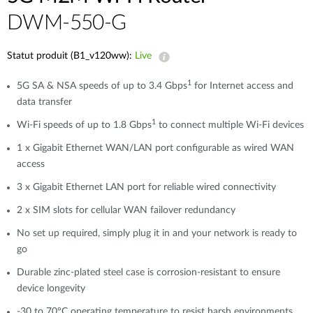
DWM-550-G
Statut produit (B1_v120ww):
Live
1
5G SA & NSA speeds of up to 3.4 Gbps
for Internet access and
data transfer
1
Wi-Fi speeds of up to 1.8 Gbps
to connect multiple Wi-Fi devices
1 x Gigabit Ethernet WAN/LAN port configurable as wired WAN
access
3 x Gigabit Ethernet LAN port for reliable wired connectivity
2 x SIM slots for cellular WAN failover redundancy
No set up required, simply plug it in and your network is ready to
go
Durable zinc-plated steel case is corrosion-resistant to ensure
device longevity
-30 to 70°C operating temperature to resist harsh environments