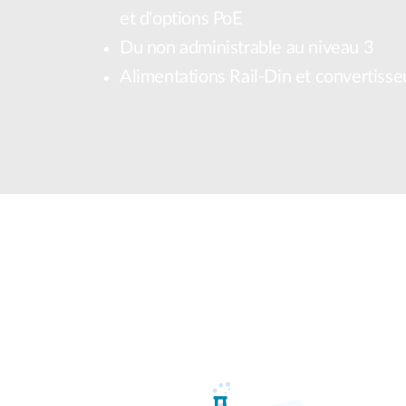
Easy Smart
et d'options PoE
Switches
Du non administrable au niveau 3
non
administrables
Alimentations Rail-Din et convertiss
Switches
PoE
Accessories
Management
Où acheter
Gestion
Convertisseurs
Cloud
de média
Nuclias
Unity
Fibres
actives
Contrôleurs
matériel
Câbles
Nuclias
Direct
Connect
Attach
Adaptateurs
PoE