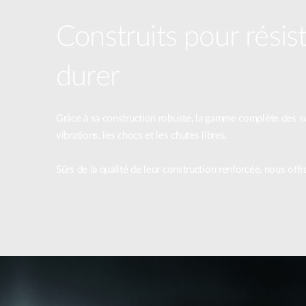
Construits pour résist
durer
Grâce à sa construction robuste, la gamme complète des swi
vibrations, les chocs et les chutes libres.
Sûrs de la qualité de leur construction renforcée, nous off