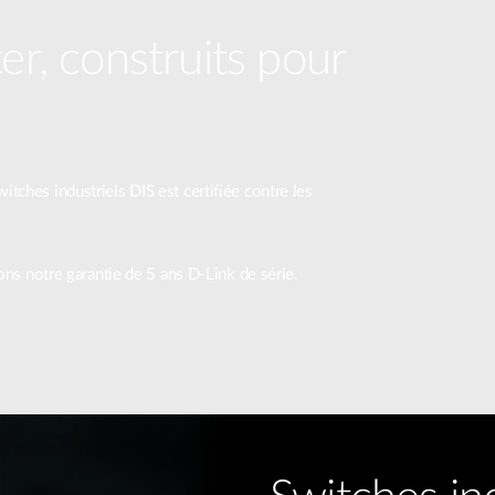
er, construits pour
tches industriels DIS est certifiée contre les
rons notre garantie de 5 ans D-Link de série.